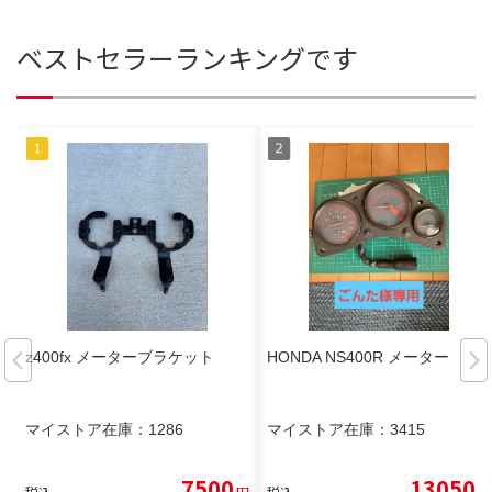
ベストセラーランキングです
z400fx メーターブラケット
HONDA NS400R メーター
マイストア在庫：
1286
マイストア在庫：
3415
7500
13050
税込
円
税込
円