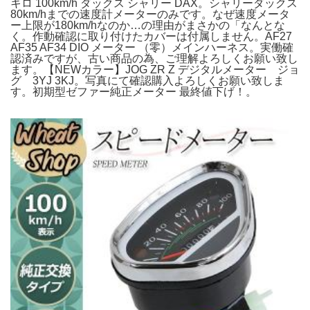
キロ 100km/h ダックス シャリー DAX。シャリーダックス
80km/hまでの速度計メーターのみです。なぜ速度メータ
ー上限が180km/hなのか…の理由がまさかの「なんとな
く。作動確認に取り付けたカバーは付属しません。AF27
AF35 AF34 DIO メーター （零）メインハーネス。実働確
認済みですが、古い商品の為、ご理解よろしくお願い致し
ます。【NEWカラー】JOG ZR Z デジタルメーター ジョ
グ 3YJ 3KJ。写真にて確認購入よろしくお願い致しま
す。初期型ゼファー純正メーター 最終値下げ！。