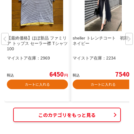
【最終価格】ほぼ新品 ファミリ
sheller トレンチコート 初期
ア トップス セーラー襟 Tシャツ
ネイビー
100
マイストア在庫：
2969
マイストア在庫：
2234
6450
7540
税込
円
税込
円
カートに入れる
カートに入れる
このカテゴリをもっと見る