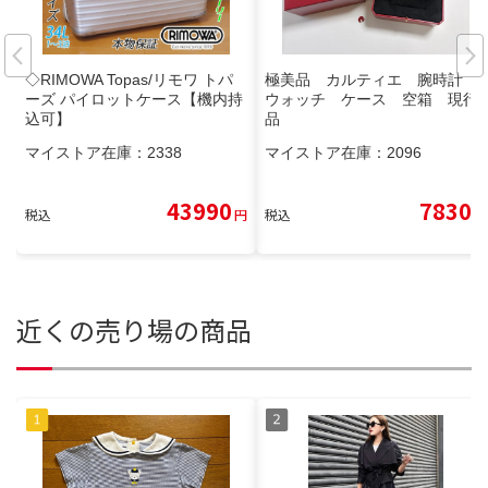
◇RIMOWA Topas/リモワ トパ
極美品 カルティエ 腕時計
ーズ パイロットケース【機内持
ウォッチ ケース 空箱 現行
込可】
品
マイストア在庫：
2338
マイストア在庫：
2096
43990
7830
税込
円
税込
円
近くの売り場の商品