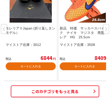
モレリアⅡJapan (折り返しタン
新品 特価 サッカースパイ
モデル）
ク ナイキ マジスタ 廃盤
レア HG 25.5cm
マイストア在庫：
3012
マイストア在庫：
3508
6844
8409
税込
円
税込
円
カートに入れる
カートに入れる
このカテゴリをもっと見る