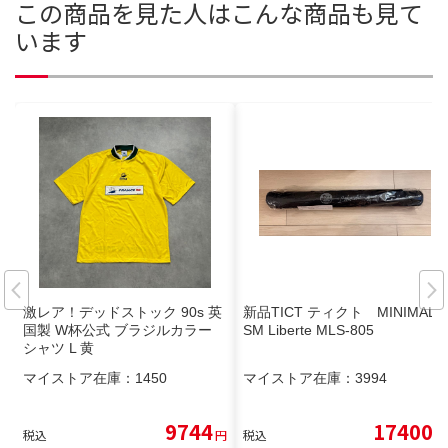
この商品を見た人はこんな商品も見て
います
激レア！デッドストック 90s 英
新品TICT ティクト MINIMALI
国製 W杯公式 ブラジルカラー
SM Liberte MLS-805
シャツ L 黄
マイストア在庫：
1450
マイストア在庫：
3994
9744
17400
税込
円
税込
円