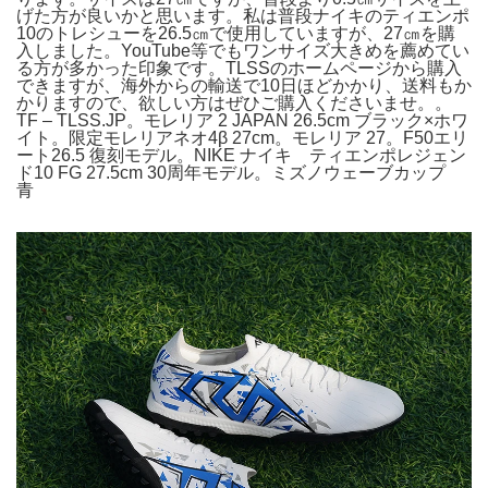
げた方が良いかと思います。私は普段ナイキのティエンポ
10のトレシューを26.5㎝で使用していますが、27㎝を購
入しました。YouTube等でもワンサイズ大きめを薦めてい
る方が多かった印象です。TLSSのホームページから購入
できますが、海外からの輸送で10日ほどかかり、送料もか
かりますので、欲しい方はぜひご購入くださいませ。。
TF – TLSS.JP。モレリア 2 JAPAN 26.5cm ブラック×ホワ
イト。限定モレリアネオ4β 27cm。モレリア 27。F50エリ
ート26.5 復刻モデル。NIKE ナイキ ティエンポレジェン
ド10 FG 27.5cm 30周年モデル。ミズノウェーブカップ
青